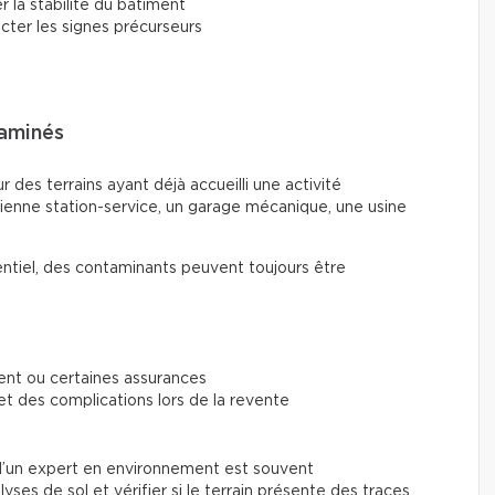
r la stabilité du bâtiment
ecter les signes précurseurs
taminés
 des terrains ayant déjà accueilli une activité
ienne station-service, un garage mécanique, une usine
entiel, des contaminants peuvent toujours être
ment ou certaines assurances
et des complications lors de la revente
on d’un expert en environnement est souvent
ses de sol et vérifier si le terrain présente des traces