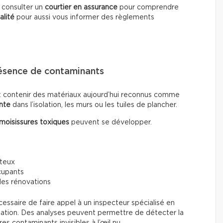
e consulter un
courtier en assurance
pour comprendre
alité
pour aussi vous informer des règlements
résence de contaminants
t contenir des matériaux aujourd’hui reconnus comme
nte
dans l’isolation, les murs ou les tuiles de plancher.
moisissures toxiques
peuvent se développer.
ûteux
cupants
 des rénovations
écessaire de faire appel à un inspecteur spécialisé en
ination. Des analyses peuvent permettre de détecter la
s contaminants invisibles à l’œil nu.