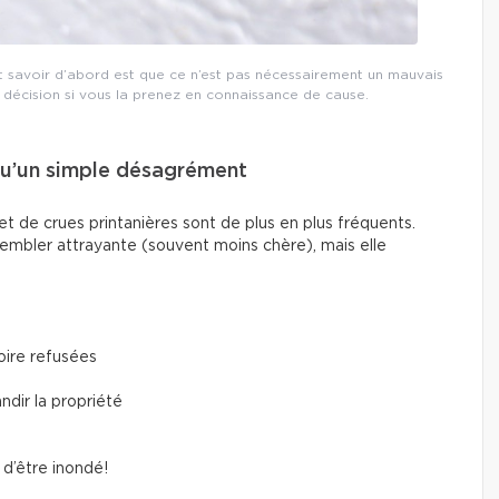
ut savoir d’abord est que ce n’est pas nécessairement un mauvais
décision si vous la prenez en connaissance de cause.
 qu’un simple désagrément
t de crues printanières sont de plus en plus fréquents.
embler attrayante (souvent moins chère), mais elle
oire refusées
ndir la propriété
e d’être inondé!