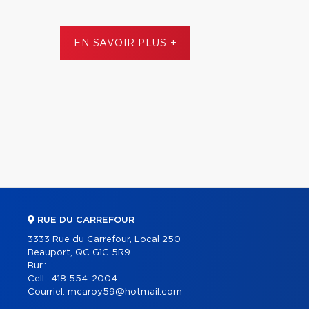
EN SAVOIR PLUS +
RUE DU CARREFOUR
3333 Rue du Carrefour, Local 250
Beauport, QC G1C 5R9
Bur.:
Cell.:
418 554-2004
Courriel:
mcaroy59@hotmail.com